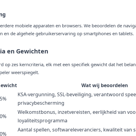
ing
eerdere mobiele apparaten en browsers. We beoordelen de navigat
n en de algehele gebruikerservaring op smartphones en tablets.
ria en Gewichten
d op zes kerncriteria, elk met een specifiek gewicht dat het bela
eler weerspiegelt.
ewicht
Wat wij beoordelen
KSA-vergunning, SSL-beveiliging, verantwoord speel
25%
privacybescherming
Welkomstbonus, inzetvereisten, eerlijkheid van vo
20%
loyaliteitsprogramma
Aantal spellen, softwareleveranciers, kwaliteit van sl
20%