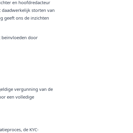
richter en hoofdredacteur
t daadwerkelijk storten van
g geeft ons de inzichten
t beïnvloeden door
geldige vergunning van de
oor een volledige
atieproces, de KYC-