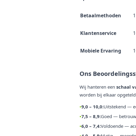
Betaalmethoden
Klantenservice
Mobiele Ervaring
Ons Beoordelings
Wij hanteren een
schaal v
worden bij elkaar opgeteld 
9,0 – 10,0:
Uitstekend — e
7,5 – 8,9:
Goed — betrouwb
6,0 – 7,4:
Voldoende — acc
4,0 – 5,9:
Matig — meerder