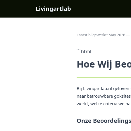
Livingartlab
Laatst bijgewerkt: May 2026 — 
```html
Hoe Wij Be
Bij Livingartlab.nl geloven
naar betrouwbare goksites
werkt, welke criteria we h
Onze Beoordelingsf