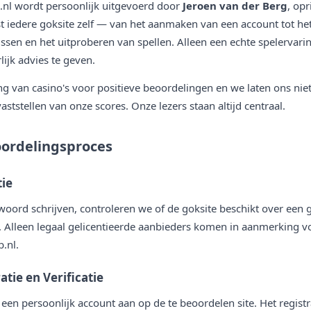
b.nl wordt persoonlijk uitgevoerd door
Jeroen van der Berg
, op
est iedere goksite zelf — van het aanmaken van een account tot he
ssen en het uitproberen van spellen. Alleen een echte spelervarin
lijk advies te geven.
g van casino's voor positieve beoordelingen en we laten ons nie
vaststellen van onze scores. Onze lezers staan altijd centraal.
oordelingsproces
tie
oord schrijven, controleren we of de goksite beschikt over een 
. Alleen legaal gelicentieerde aanbieders komen in aanmerking v
.nl.
atie en Verificatie
een persoonlijk account aan op de te beoordelen site. Het registr