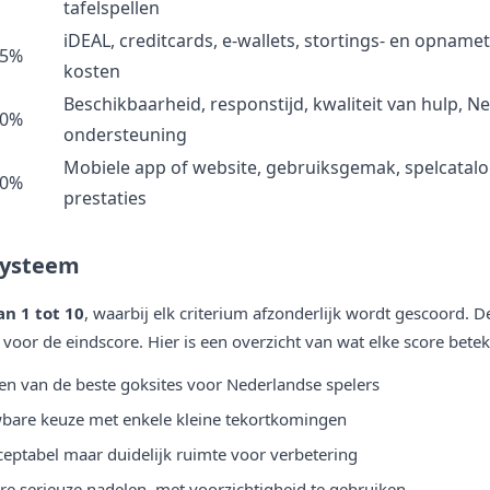
tafelspellen
iDEAL, creditcards, e-wallets, stortings- en opnamet
15%
kosten
Beschikbaarheid, responstijd, kwaliteit van hulp, N
10%
ondersteuning
Mobiele app of website, gebruiksgemak, spelcatalo
10%
prestaties
systeem
an 1 tot 10
, waarbij elk criterium afzonderlijk wordt gescoord
voor de eindscore. Hier is een overzicht van wat elke score betek
en van de beste goksites voor Nederlandse spelers
are keuze met enkele kleine tekortkomingen
eptabel maar duidelijk ruimte voor verbetering
e serieuze nadelen, met voorzichtigheid te gebruiken