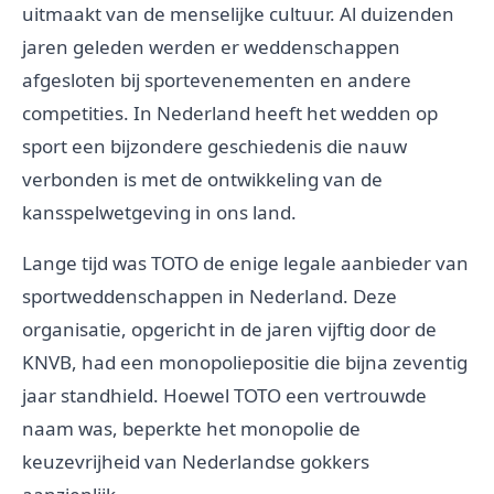
uitmaakt van de menselijke cultuur. Al duizenden
jaren geleden werden er weddenschappen
afgesloten bij sportevenementen en andere
competities. In Nederland heeft het wedden op
sport een bijzondere geschiedenis die nauw
verbonden is met de ontwikkeling van de
kansspelwetgeving in ons land.
Lange tijd was TOTO de enige legale aanbieder van
sportweddenschappen in Nederland. Deze
organisatie, opgericht in de jaren vijftig door de
KNVB, had een monopoliepositie die bijna zeventig
jaar standhield. Hoewel TOTO een vertrouwde
naam was, beperkte het monopolie de
keuzevrijheid van Nederlandse gokkers