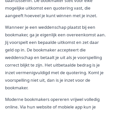
daartussenin. De bookmaker stelt voor elke
mogelijke uitkomst een quotering vast, die
aangeeft hoeveel je kunt winnen met je inzet.
Wanneer je een weddenschap plaatst bij een
bookmaker, ga je eigenlijk een overeenkomst aan.
Jij voorspelt een bepaalde uitkomst en zet daar
geld op in. De bookmaker accepteert die
weddenschap en betaalt je uit als je voorspelling
correct blijkt te zijn. Het uitbetaalde bedrag is je
inzet vermenigvuldigd met de quotering. Komt je
voorspelling niet uit, dan is je inzet voor de
bookmaker.
Moderne bookmakers opereren vrijwel volledig
online. Via hun website of mobiele app kun je