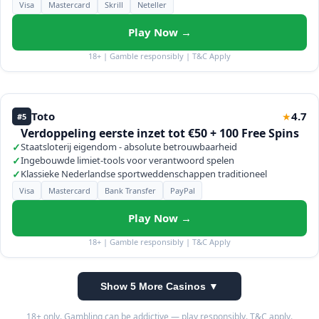
Visa
Mastercard
Skrill
Neteller
Play Now →
18+ | Gamble responsibly | T&C Apply
Toto
4.7
★
#5
Verdoppeling eerste inzet tot €50 + 100 Free Spins
✓
Staatsloterij eigendom - absolute betrouwbaarheid
✓
Ingebouwde limiet-tools voor verantwoord spelen
✓
Klassieke Nederlandse sportweddenschappen traditioneel
Visa
Mastercard
Bank Transfer
PayPal
Play Now →
18+ | Gamble responsibly | T&C Apply
Show 5 More Casinos ▼
18+ only. Gambling can be addictive — play responsibly. T&C apply.