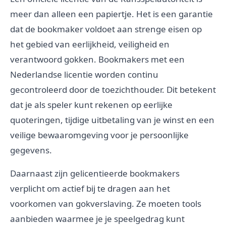
meer dan alleen een papiertje. Het is een garantie
dat de bookmaker voldoet aan strenge eisen op
het gebied van eerlijkheid, veiligheid en
verantwoord gokken. Bookmakers met een
Nederlandse licentie worden continu
gecontroleerd door de toezichthouder. Dit betekent
dat je als speler kunt rekenen op eerlijke
quoteringen, tijdige uitbetaling van je winst en een
veilige bewaaromgeving voor je persoonlijke
gegevens.
Daarnaast zijn gelicentieerde bookmakers
verplicht om actief bij te dragen aan het
voorkomen van gokverslaving. Ze moeten tools
aanbieden waarmee je je speelgedrag kunt