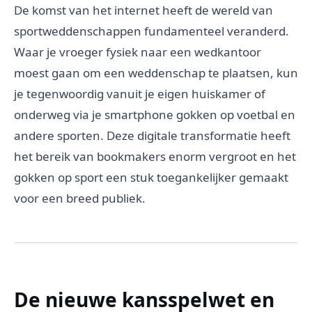
De komst van het internet heeft de wereld van
sportweddenschappen fundamenteel veranderd.
Waar je vroeger fysiek naar een wedkantoor
moest gaan om een weddenschap te plaatsen, kun
je tegenwoordig vanuit je eigen huiskamer of
onderweg via je smartphone gokken op voetbal en
andere sporten. Deze digitale transformatie heeft
het bereik van bookmakers enorm vergroot en het
gokken op sport een stuk toegankelijker gemaakt
voor een breed publiek.
De nieuwe kansspelwet en