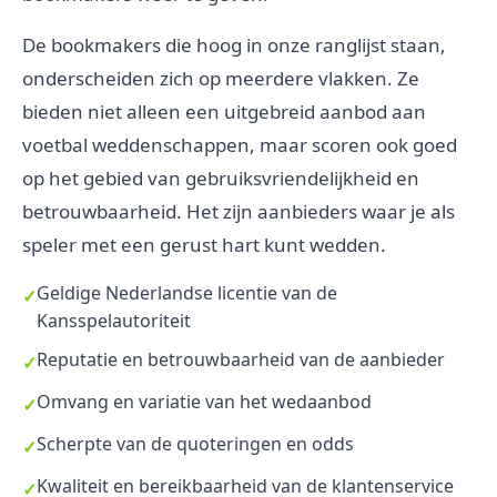
De bookmakers die hoog in onze ranglijst staan,
onderscheiden zich op meerdere vlakken. Ze
bieden niet alleen een uitgebreid aanbod aan
voetbal weddenschappen, maar scoren ook goed
op het gebied van gebruiksvriendelijkheid en
betrouwbaarheid. Het zijn aanbieders waar je als
speler met een gerust hart kunt wedden.
Geldige Nederlandse licentie van de
Kansspelautoriteit
Reputatie en betrouwbaarheid van de aanbieder
Omvang en variatie van het wedaanbod
Scherpte van de quoteringen en odds
Kwaliteit en bereikbaarheid van de klantenservice