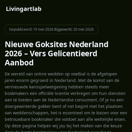
Livingartlab
Gepubliceerd: 19 mei 2026
·
Bijgewerkt: 20 mei 2026
Nieuwe Goksites Nederland
2026 – Vers Gelicentieerd
Aanbod
De wereld van online wedden op voetbal is de afgelopen
jaren enorm gegroeid in Nederland. Met de komst van de
vernieuwde kansspelwetgeving hebben steeds meer
bookmakers een officiële licentie verkregen om hun diensten
aan te bieden aan de Nederlandse consument. Of je nu een
doorgewinterde gokker bent of net begint met het plaatsen
van weddenschappen, het is essentieel om te kiezen voor een
betrouwbare bookmaker die voldoet aan alle wettelijke eisen.
Op deze pagina helpen wij jou bij het maken van die keuze